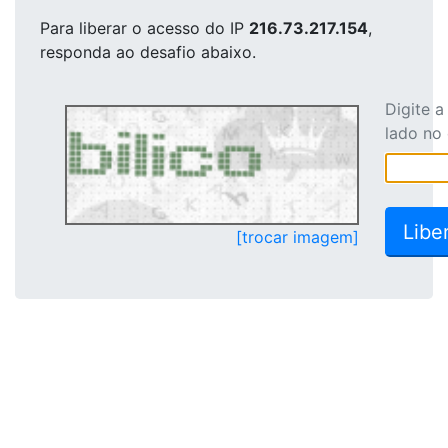
Para liberar o acesso
do IP
216.73.217.154
,
responda ao desafio abaixo.
Digite 
lado no
[trocar imagem]