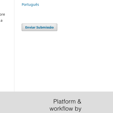
Português
bre
 a
Enviar Submissão