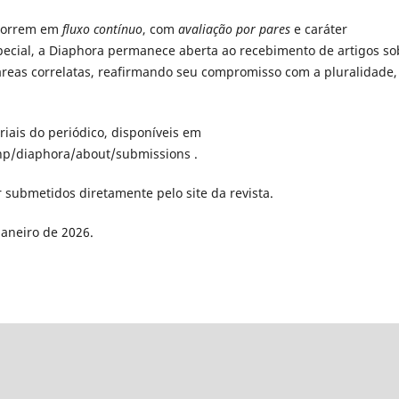
ocorrem em
fluxo contínuo
, com
avaliação por pares
e caráter
pecial, a Diaphora permanece aberta ao recebimento de artigos so
 áreas correlatas, reafirmando seu compromisso com a pluralidade,
riais do periódico, disponíveis em
hp/diaphora/about/submissions .
 submetidos diretamente pelo site da revista.
janeiro de 2026.