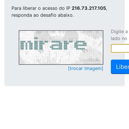
Para liberar o acesso
do IP
216.73.217.105
,
responda ao desafio abaixo.
Digite 
lado no
[trocar imagem]