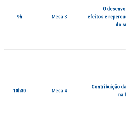
O desenvol
9h
Mesa 3
efeitos e repercu
do su
Contribuição da
10h30
Mesa 4
na 