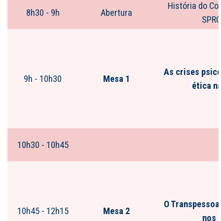
História do Co
8h30 - 9h
Abertura
SPRG
As crises psic
9h - 10h30
Mesa 1
ética n
10h30 - 10h45
O Transpessoal
10h45 - 12h15
Mesa 2
nos 