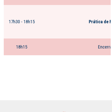
17h30 - 18h15
Prática de 
18h15
Encerr